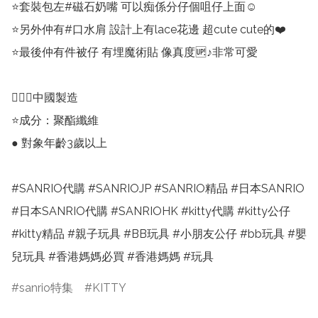
⭐套裝包左#磁石奶嘴 可以痴係分仔個咀仔上面☺️

⭐另外仲有#口水肩 設計上有lace花邊 超cute cute的❤️

⭐最後仲有件被仔 有埋魔術貼 像真度🆙♪非常可愛

💁🏻‍♀️中國製造

⭐️成分：聚酯纖維

● 對象年齡3歲以上

#SANRIO代購 #SANRIOJP #SANRIO精品 #日本SANRIO 
#日本SANRIO代購 #SANRIOHK #kitty代購 #kitty公仔 
#kitty精品 #親子玩具 #BB玩具 #小朋友公仔 #bb玩具 #嬰
兒玩具 #香港媽媽必買 #香港媽媽 #玩具
sanrio特集
KITTY