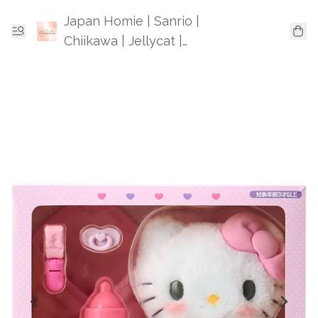
Japan Homie | Sanrio |
Chiikawa | Jellycat |
Mofusand | 日本卡通精品