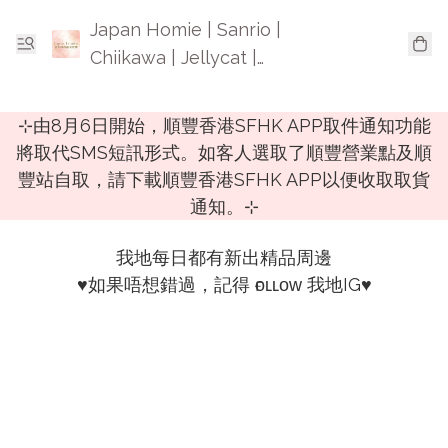
Japan Homie | Sanrio |
Chiikawa | Jellycat |
Mofusand | 日本卡通精品
⊹由8月6日開始，順豐香港SFHK APP取件通知功能
將取代SMS短訊形式。如客人選取了順豐營業點及順
豐站自取，請下載順豐香港SFHK APP以便收取取貨
通知。⊹
我地每日都有新出精品周邊

♥️如果唔想錯過，記得 ғᴏʟʟᴏᴡ 我地IG♥️