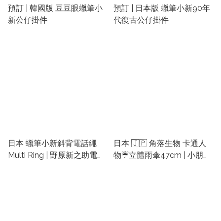
預訂 | 韓國版 豆豆眼蠟筆小
預訂 | 日本版 蠟筆小新90年
新公仔掛件
代復古公仔掛件
日本 蠟筆小新斜背電話繩
日本 🇯🇵 角落生物 卡通人
Multi Ring | 野原新之助電話
物☔️立體雨傘47cm | 小朋友
配件 | 小新禮物
雨傘 | 日本卡通遮 | 小朋友日
本遮