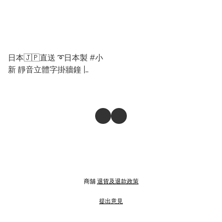
日本🇯🇵直送 ➰日本製 #小
新 靜音立體字掛牆鐘 |
Snoopy立體字掛牆鐘
商舖
退貨及退款政策
提出意見