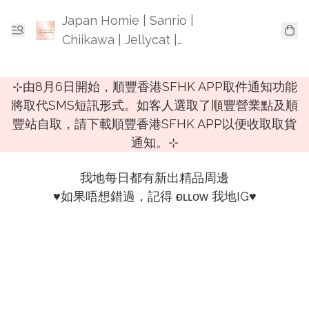
Japan Homie | Sanrio |
Chiikawa | Jellycat |
Mofusand | 日本卡通精品
⊹由8月6日開始，順豐香港SFHK APP取件通知功能
將取代SMS短訊形式。如客人選取了順豐營業點及順
豐站自取，請下載順豐香港SFHK APP以便收取取貨
通知。⊹
我地每日都有新出精品周邊

♥️如果唔想錯過，記得 ғᴏʟʟᴏᴡ 我地IG♥️