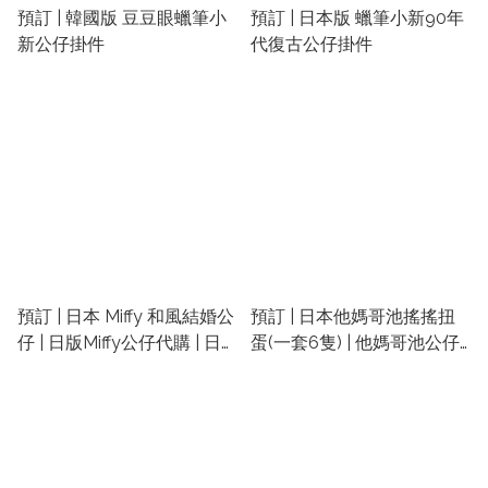
預訂 | 韓國版 豆豆眼蠟筆小
預訂 | 日本版 蠟筆小新90年
新公仔掛件
代復古公仔掛件
預訂 | 日本 Miffy 和風結婚公
預訂 | 日本他媽哥池搖搖扭
仔 | 日版Miffy公仔代購 | 日
蛋(一套6隻) | 他媽哥池公仔 |
本版Miffy精品 | Miffy日本精
他媽哥池精品 | たまごっち
品
扭蛋