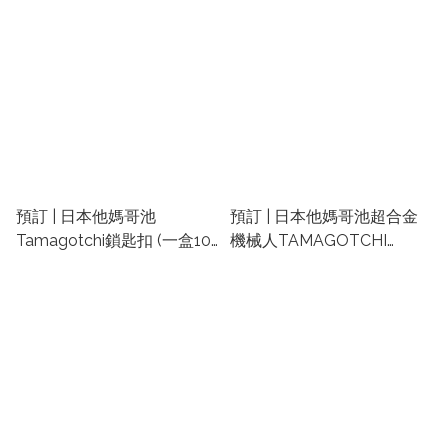
池精品 | たまごっち扭蛋
他媽哥池精品 | たまごっち
扭蛋
預訂 | 日本他媽哥池
預訂 | 日本他媽哥池超合金
Tamagotchi鎖匙扣 (一盒10
機械人TAMAGOTCHI
包) | 他媽哥池食玩 | 他媽哥
ROBOT | 他媽哥池公仔 | 他
池精品 | たまごっち扭蛋
媽哥池精品 | たまごっち扭
蛋