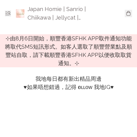
Japan Homie | Sanrio |
Chiikawa | Jellycat |
Mofusand | 日本卡通精品
⊹由8月6日開始，順豐香港SFHK APP取件通知功能
將取代SMS短訊形式。如客人選取了順豐營業點及順
豐站自取，請下載順豐香港SFHK APP以便收取取貨
通知。⊹
我地每日都有新出精品周邊

♥️如果唔想錯過，記得 ғᴏʟʟᴏᴡ 我地IG♥️