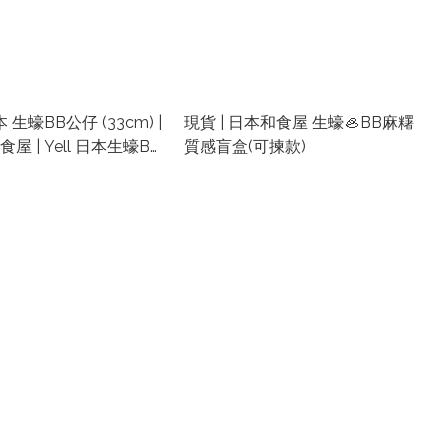
本 生蠔BB公仔 (33cm) |
現貨 | 日本和食屋 生蠔🦪BB麻糬
屋 | Yell 日本生蠔BB
質感盲盒(可揀款)