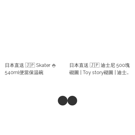
日本puzzle
sanrio口罩
日本直送 🇯🇵 Skater 🍚
日本直送 🇯🇵 迪士尼 500塊
540ml便當保温碗
砌圖 | Toy story砌圖 | 迪士
尼公主砌圖 | 米奇砌圖 | 日本
砌圖 | 日本拼圖 | 日本
PUZZLE | 代購日本砌圖