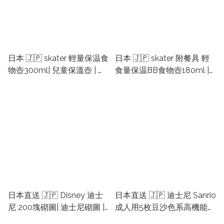
日本 🇯🇵 skater 輕量保温食
日本 🇯🇵 skater 附餐具 輕
物壺300ml| 兒童保溫壺 | 小
食量保温BB食物壺180ml |
朋友保溫食物壺 | 兒童返學
兒童保溫壺 | 小朋友保溫食
飯壺 | 日本午餐壺
物壺 | 兒童返學飯壺
日本直送 🇯🇵 Disney 迪士
日本直送 🇯🇵 迪士尼 Sanrio
尼 200塊砌圖| 迪士尼砌圖 |
成人用5枚豆沙色系高機能口
日本砌圖 | 日本迪士尼砌圖 |
罩立体袋裝 | disney口罩 |