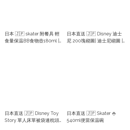
日本 🇯🇵 skater 附餐具 輕
日本直送 🇯🇵 Disney 迪士
食量保温BB食物壺180ml |
尼 200塊砌圖| 迪士尼砌圖 |
兒童保溫壺 | 小朋友保溫食
日本砌圖 | 日本迪士尼砌圖 |
物壺 | 兒童返學飯壺
日本puzzle
日本直送 🇯🇵 Disney Toy
日本直送 🇯🇵 Skater 🍚
Story 單人床單被袋連枕頭
540ml便當保温碗
袋(三件裝) | 反斗奇兵代購 |