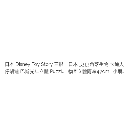
TOY STORY床單 | 日本床單
| 日本迪士尼床單
日本 Disney Toy Story 三眼
日本 🇯🇵 角落生物 卡通人
仔胡迪 巴斯光年立體 Puzzle
物☔️立體雨傘47cm | 小朋友
Clock 時鐘立體砌圖/拼圖
雨傘 | 日本卡通遮 | 小朋友日
145塊
本遮