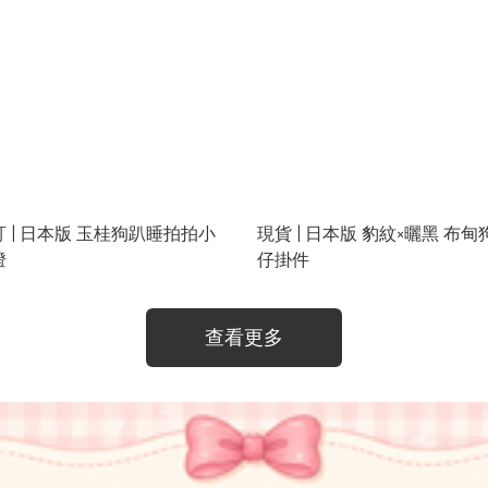
訂 | 日本版 玉桂狗趴睡拍拍小
現貨 | 日本版 豹紋×曬黑 布甸
燈
仔掛件
查看更多