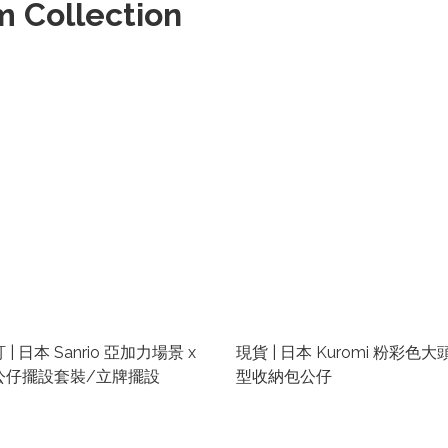
 Collection
 | 日本 Sanrio 亞加力場景 x
現貨 | 日本 Kuromi 粉彩色大
公仔擺設套裝/立牌擺設
型收納包公仔