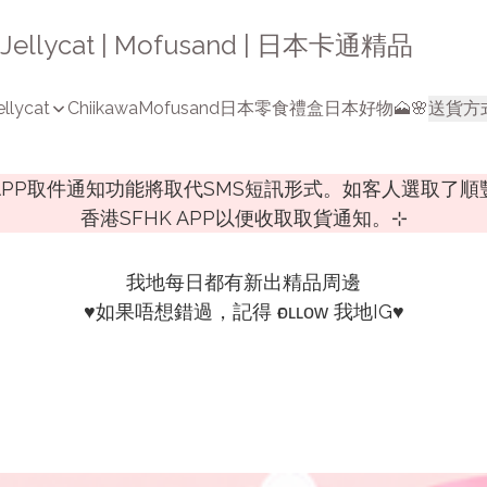
a | Jellycat | Mofusand | 日本卡通精品
ellycat
Chiikawa
Mofusand
日本零食禮盒
日本好物🗻🌸
送貨方
K APP取件通知功能將取代SMS短訊形式。如客人選取了
香港SFHK APP以便收取取貨通知。⊹
我地每日都有新出精品周邊

♥️如果唔想錯過，記得 ғᴏʟʟᴏᴡ 我地IG♥️