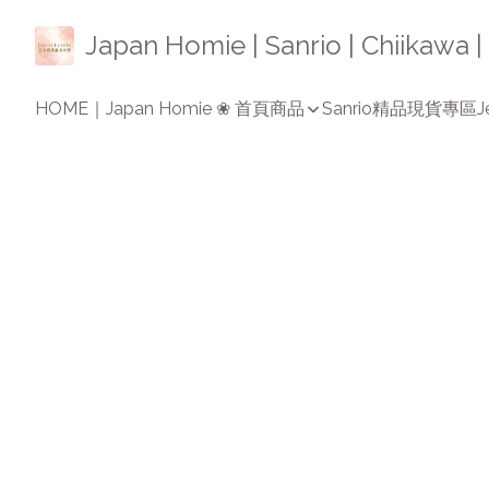
Japan Homie | Sanrio | Chiikaw
HOME｜Japan Homie ❀ 首頁
商品
Sanrio精品
現貨專區
J