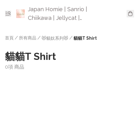
Japan Homie | Sanrio |
Chiikawa | Jellycat |
Mofusand | 日本卡通精品
首頁
/
所有商品
/
/
😻貓奴系列😻
貓貓T Shirt
貓貓T Shirt
0項 商品