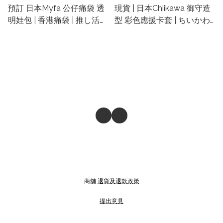
預訂 日本Myfa 公仔痛袋 透
現貨 | 日本Chiikawa 御守造
明娃包 | 香港痛袋 | 推し活應
型 彩色應援卡套 | ちいかわ
援系列 | 應援袋 | 日本透明娃
精品 | 推し活應援系列
袋 | 推し活応援系列
商舖
退貨及退款政策
提出意見