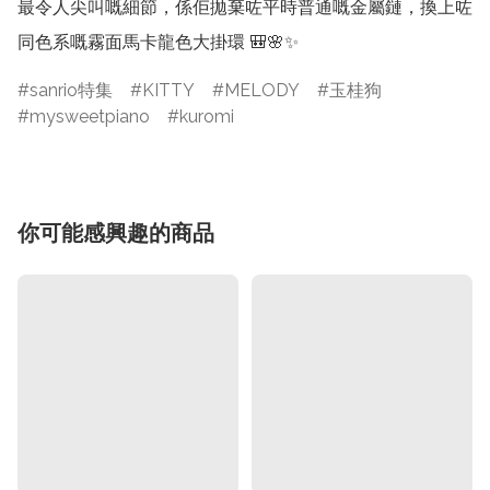
最令人尖叫嘅細節，係佢拋棄咗平時普通嘅金屬鏈，換上咗
同色系嘅霧面馬卡龍色大掛環 🎒🌸✨
sanrio特集
KITTY
MELODY
玉桂狗
mysweetpiano
kuromi
你可能感興趣的商品