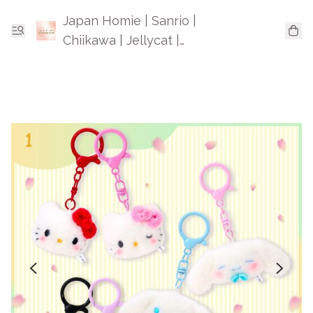
Japan Homie | Sanrio |
Chiikawa | Jellycat |
Mofusand | 日本卡通精品