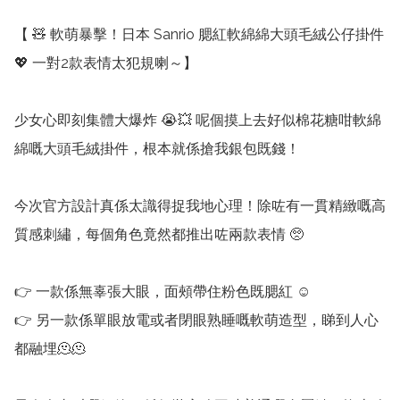
【 🧸 軟萌暴擊！日本 Sanrio 腮紅軟綿綿大頭毛絨公仔掛件 
💖 一對2款表情太犯規喇～】

少女心即刻集體大爆炸 😭💥 呢個摸上去好似棉花糖咁軟綿
綿嘅大頭毛絨掛件，根本就係搶我銀包既錢！

今次官方設計真係太識得捉我地心理！除咗有一貫精緻嘅高
質感刺繡，每個角色竟然都推出咗兩款表情 🥺

👉 一款係無辜張大眼，面頰帶住粉色既腮紅 ☺️

👉 另一款係單眼放電或者閉眼熟睡嘅軟萌造型，睇到人心
都融埋🫠🫠
