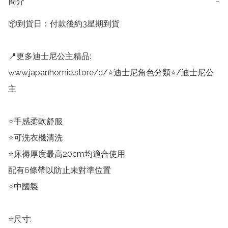
簡介
−
📦到貨日：付款後約3星期到貨

📍更多迪士尼公主精品:

www.japanhomie.store/c/⭐迪士尼角色分類⭐/迪士尼公
主

⭐手感柔軟舒服

⭐可洗衣機清洗

⭐床褥厚度最高20cm均適合使用

配有6條帶以防止未對準位置

⭐中國製

⭐尺寸:
