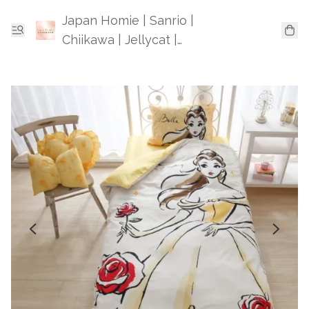
Japan Homie | Sanrio |
Chiikawa | Jellycat |
Mofusand | 日本卡通精品