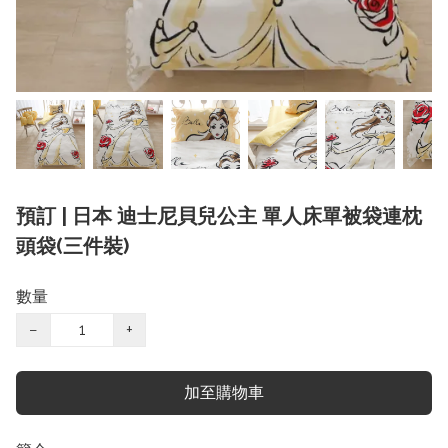
預訂 | 日本 迪士尼貝兒公主 單人床單被袋連枕
頭袋(三件裝)
數量
−
+
加至購物車