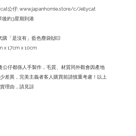
cat公仔: www.japanhomie.store/c/Jellycat

單後約3星期到港

代購「是沒有」藍色塵袋🙌🏻

x 17cm x 10cm

cat每隻公仔都係人手製作，毛質、材質同外觀會因產地
少差異，完美主義者客人購買前請慎重考慮！以上
貨理由，請見諒