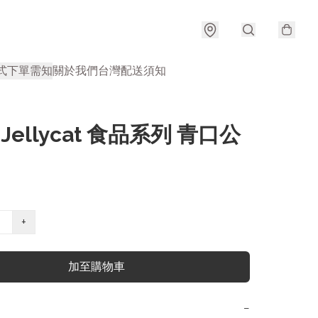
式
下單需知
關於我們
台灣配送須知
 Jellycat 食品系列 青口公
+
加至購物車
−