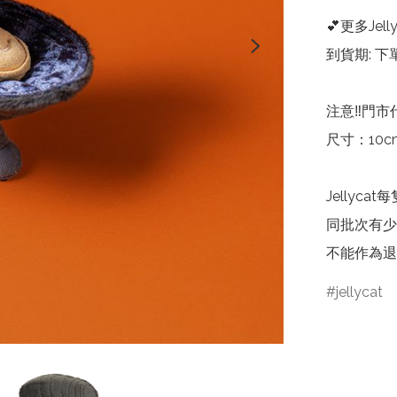
💕更多Jelly
到貨期: 下
注意‼️門市
尺寸：10cm 
Jelly
同批次有少
不能作為退
jellycat