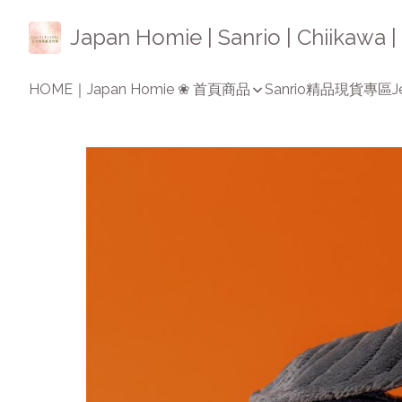
Japan Homie | Sanrio | Chiikaw
HOME｜Japan Homie ❀ 首頁
商品
Sanrio精品
現貨專區
J