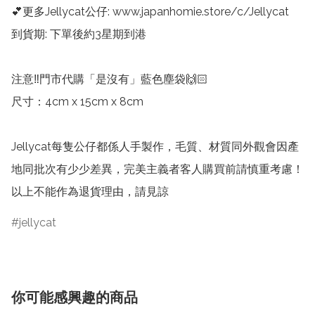
💕更多Jellycat公仔: www.japanhomie.store/c/Jellycat

到貨期: 下單後約3星期到港

注意‼️門市代購「是沒有」藍色塵袋🙌🏻

尺寸：4cm x 15cm x 8cm

Jellycat每隻公仔都係人手製作，毛質、材質同外觀會因產
地同批次有少少差異，完美主義者客人購買前請慎重考慮！
以上不能作為退貨理由，請見諒
jellycat
你可能感興趣的商品