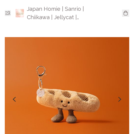
Japan Homie | Sanrio |
Chiikawa | Jellycat |
Mofusand | 日本卡通精品