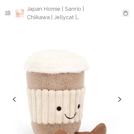
Japan Homie | Sanrio |
Chiikawa | Jellycat |
Mofusand | 日本卡通精品