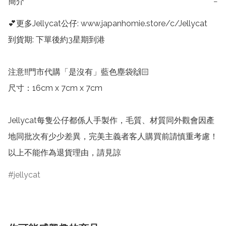
簡介
−
💕更多Jellycat公仔: www.japanhomie.store/c/Jellycat

到貨期: 下單後約3星期到港

注意‼️門市代購「是沒有」藍色塵袋🙌🏻

尺寸：16cm x 7cm x 7cm

Jellycat每隻公仔都係人手製作，毛質、材質同外觀會因產
地同批次有少少差異，完美主義者客人購買前請慎重考慮！
以上不能作為退貨理由，請見諒
jellycat