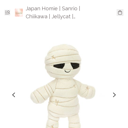
Japan Homie | Sanrio |
Chiikawa | Jellycat |
Mofusand | 日本卡通精品