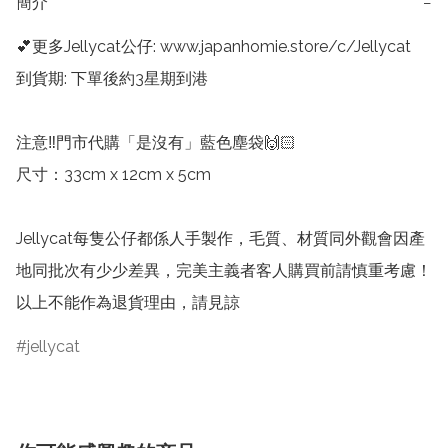
簡介
−
💕更多Jellycat公仔: www.japanhomie.store/c/Jellycat

到貨期: 下單後約3星期到港

注意‼️門市代購「是沒有」藍色塵袋🙌🏻

尺寸：33cm x 12cm x 5cm

Jellycat每隻公仔都係人手製作，毛質、材質同外觀會因產
地同批次有少少差異，完美主義者客人購買前請慎重考慮！
以上不能作為退貨理由，請見諒
jellycat