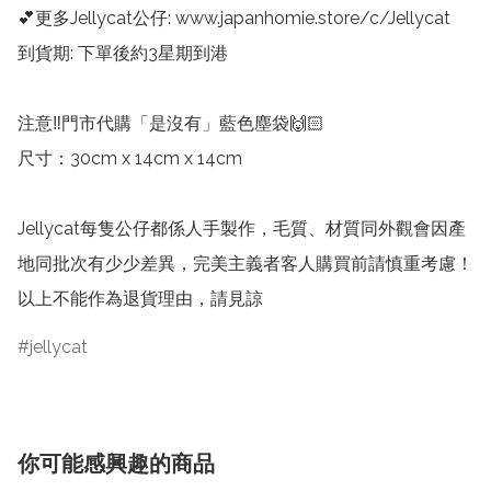
💕更多Jellycat公仔: www.japanhomie.store/c/Jellycat

到貨期: 下單後約3星期到港

注意‼️門市代購「是沒有」藍色塵袋🙌🏻

尺寸：30cm x 14cm x 14cm

Jellycat每隻公仔都係人手製作，毛質、材質同外觀會因產
地同批次有少少差異，完美主義者客人購買前請慎重考慮！
以上不能作為退貨理由，請見諒
jellycat
你可能感興趣的商品