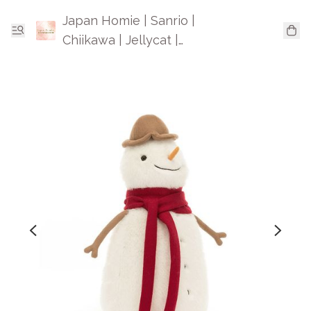
Japan Homie | Sanrio |
Chiikawa | Jellycat |
Mofusand | 日本卡通精品