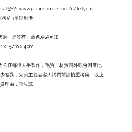
cat公仔: www.japanhomie.store/c/Jellycat

單後約3星期到港

代購「是沒有」藍色塵袋🙌🏻

x 15cm x 4cm

cat每隻公仔都係人手製作，毛質、材質同外觀會因產地
少差異，完美主義者客人購買前請慎重考慮！以上
貨理由，請見諒