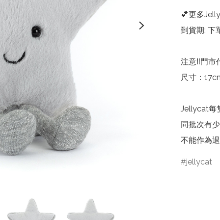
💕更多Jelly
到貨期: 下
注意‼️門市
尺寸：17cm 
Jelly
同批次有少
不能作為退
jellycat