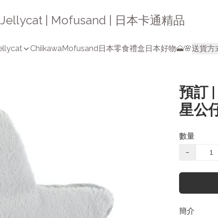
a | Jellycat | Mofusand | 日本卡通精品
ellycat
Chiikawa
Mofusand
日本零食禮盒
日本好物🗻🌸
送貨方
預訂 |
星公
數量
−
簡介