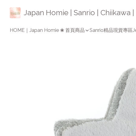
Japan Homie | Sanrio | Chiikaw
HOME｜Japan Homie ❀ 首頁
商品
Sanrio精品
現貨專區
J