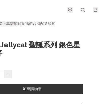
式
下單需知
關於我們
台灣配送須知
 Jellycat 聖誕系列 銀色星
仔
+
加至購物車
−