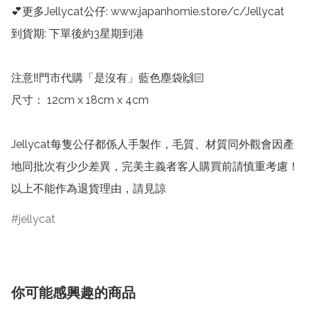
💕更多Jellycat公仔: www.japanhomie.store/c/Jellycat

到貨期: 下單後約3星期到港

注意‼️門市代購「是沒有」藍色塵袋🙌🏻

尺寸： 12cm x 18cm x 4cm

Jellycat每隻公仔都係人手製作，毛質、材質同外觀會因產
地同批次有少少差異，完美主義者客人購買前請慎重考慮！
以上不能作為退貨理由，請見諒
jellycat
你可能感興趣的商品