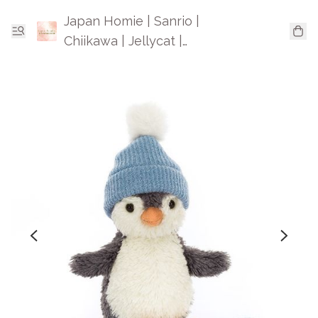
Japan Homie | Sanrio |
Chiikawa | Jellycat |
Mofusand | 日本卡通精品