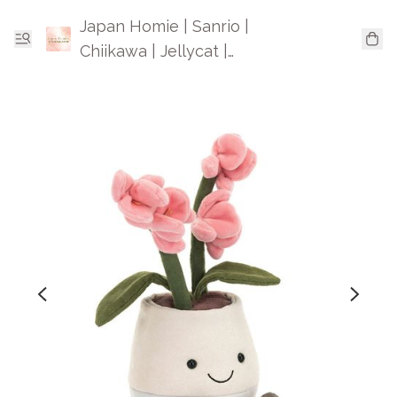
Japan Homie | Sanrio |
Chiikawa | Jellycat |
Mofusand | 日本卡通精品