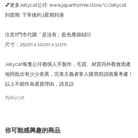
💕更多Jellycat公仔: www.japanhomie.store/c/Jellycat

到貨期: 下單後約3星期到港

注意‼️門市代購「是沒有」藍色塵袋🙌🏻

尺寸：25cm x 10cm x 11cm

Jellycat每隻公仔都係人手製作，毛質、材質同外觀會因產
地同批次有少少差異，完美主義者客人購買前請慎重考慮！
以上不能作為退貨理由，請見諒
jellycat
你可能感興趣的商品