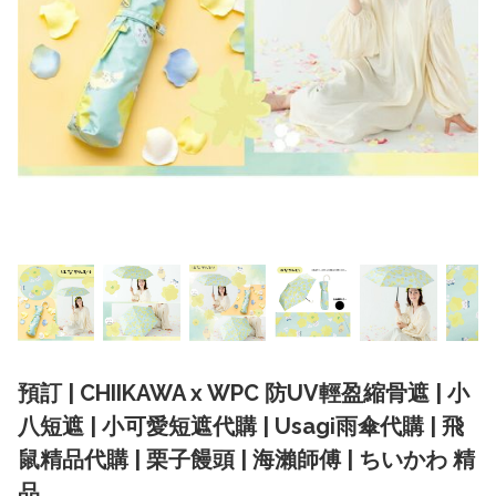
預訂 | CHIIKAWA x WPC 防UV輕盈縮骨遮 | 小
八短遮 | 小可愛短遮代購 | Usagi雨傘代購 | 飛
鼠精品代購 | 栗子饅頭 | 海瀨師傅 | ちいかわ 精
品