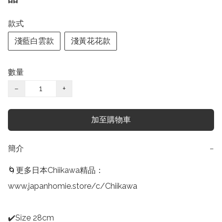
款式
淺藍白雲款
淺黃花花款
數量
−
+
加至購物車
簡介
−
🌀更多日本Chiikawa精品：

www.japanhomie.store/c/Chiikawa

✔️Size 28cm
