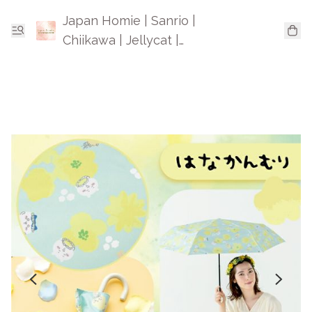
Japan Homie | Sanrio |
Chiikawa | Jellycat |
Mofusand | 日本卡通精品