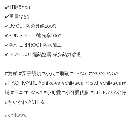
✔️打開89cm

✔️重量195g

✔UV CUT防紫外線100%

✔SUN SHIELD遮光率100%

✔WATERPROOF防水加工

✔HEAT CUT隔熱塗層 減少熱力滲透

#海獺 #栗子饅頭 #小八 #飛鼠 #USAGI #MOMONGA 
#HACHIWARE #chiikawa #chiikawa_hksell #chiikawa代
購 #日本chiikawa #小可愛 #小可愛代購 #CHIIKAWA公仔 
#ちいかわ #CHII友
chiikawa