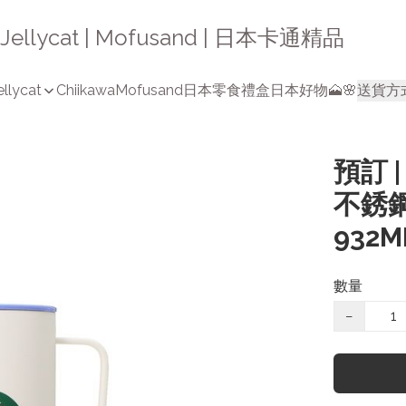
a | Jellycat | Mofusand | 日本卡通精品
ellycat
Chiikawa
Mofusand
日本零食禮盒
日本好物🗻🌸
送貨方
預訂 |
不銹鋼
932M
數量
−