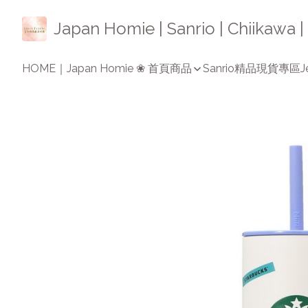
Japan Homie | Sanrio | Chiikaw
HOME｜Japan Homie ❀ 首頁
商品
Sanrio精品
現貨專區
J