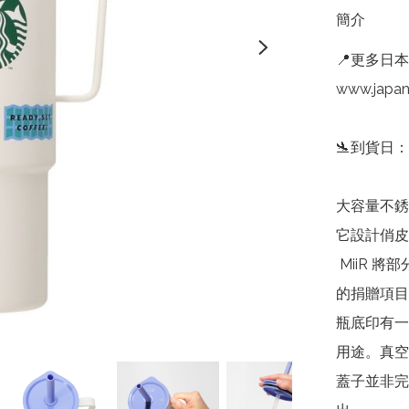
簡介
📍更多日本St
www.japan
🛬到貨日
大容量不銹
它設計俏皮
 MiiR 將部分利潤用於幫助無法獲得清潔水或教育的地區居民
的捐贈項目
瓶底印有一
用途。真空
蓋子並非完