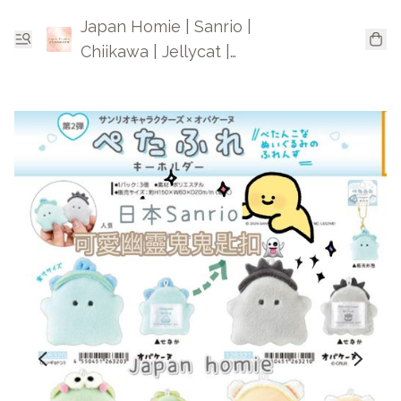
Japan Homie | Sanrio |
Chiikawa | Jellycat |
Mofusand | 日本卡通精品