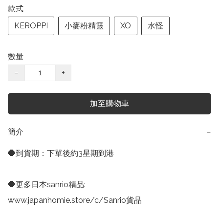
款式
KEROPPI
小麥粉精靈
XO
水怪
數量
−
+
加至購物車
簡介
−
🛑到貨期：下單後約3星期到港

🛑更多日本sanrio精品:

www.japanhomie.store/c/Sanrio貨品
