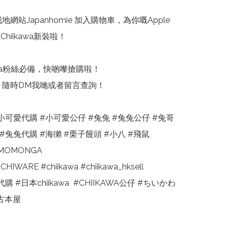
我地網站Japanhomie 加入購物車，為你嘅Apple 
Chiikawa新裝啦！

ikawa粉絲必備，快啲嚟搶購啦！

題？隨時DM我哋或者留言查詢！

小可愛代購 #小可愛公仔 #兔兔 #兔兔公仔 #兔哥 
#兔兔代購 #海獺 #栗子饅頭 #小八 #飛鼠 
MOMONGA 

IWARE #chiikawa #chiikawa_hksell 
a代購 #日本chiikawa  #CHIIKAWA公仔 #ちいかわ 
#古本屋