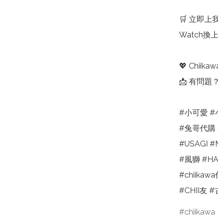
🛒 立即上
Watch換上
💖 Chi
📩 有問
#小可愛 #
#兔哥代購 
#USAGI #
#風獅 #HACH
#chiikaw
#CHII友 
chiikawa