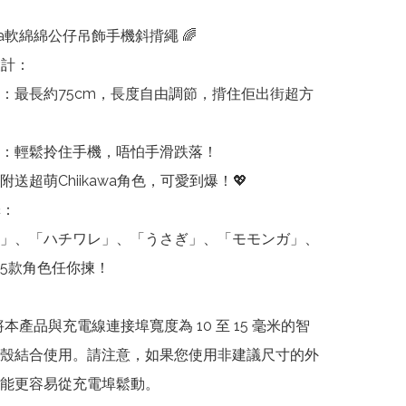
kawa軟綿綿公仔吊飾手機斜揹繩 🌈

計：

：最長約75cm，長度自由調節，揹住佢出街超方
：輕鬆拎住手機，唔怕手滑跌落！

送超萌Chiikawa角色，可愛到爆！💖

：

」、「ハチワレ」、「うさぎ」、「モモンガ」、
5款角色任你揀！

本產品與充電線連接埠寬度為 10 至 15 毫米的智
殼結合使用。請注意，如果您使用非建議尺寸的外
能更容易從充電埠鬆動。
