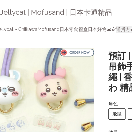
a | Jellycat | Mofusand | 日本卡通精品
ellycat
Chiikawa
Mofusand
日本零食禮盒
日本好物🗻🌸
送貨方
預訂 
吊飾手
繩 | 
わ 精品
角色
飛鼠