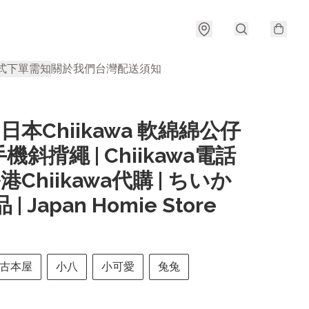
式
下單需知
關於我們
台灣配送須知
| 日本Chiikawa 軟綿綿公仔
機斜揹繩 | Chiikawa電話
香港Chiikawa代購 | ちいか
 | Japan Homie Store
古本屋
小八
小可愛
兔兔