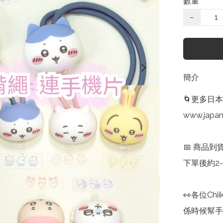
數量
−
簡介
🌀更多日本C
www.japan
📅 商品到
下單後約2-
👀各位Chi
係時候幫手機