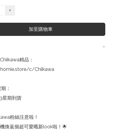
+
加至購物車
−
hiikawa精品：

homie.store/c/Chiikawa

貨期：

3星期到貨

ikawa粉絲注意啦！

換返個超可愛嘅新look啦！🌟
