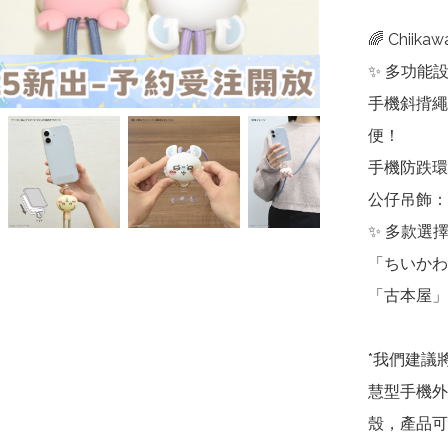
🌈 Chii
✨ 多功能設
手機斜揹繩
便！

手機防跌環
公仔吊飾：附
✨ 多款選擇
「ちいかわ
「古本屋」
*我們建議將
慧型手機外
殼，產品可