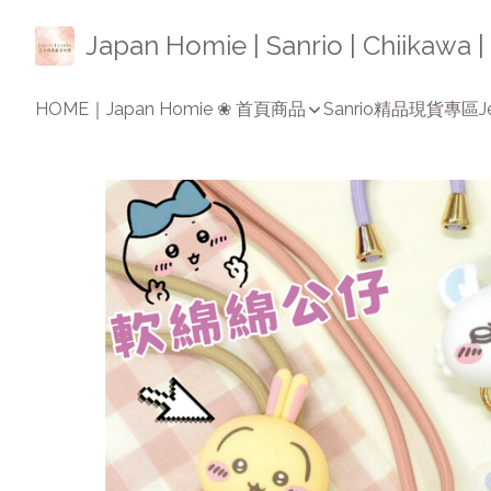
Japan Homie | Sanrio | Chiikaw
HOME｜Japan Homie ❀ 首頁
商品
Sanrio精品
現貨專區
J