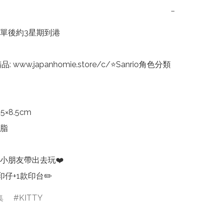
−
單後約3星期到港

品: www.japanhomie.store/c/⭐Sanrio角色分類
5×8.5cm

脂

小朋友帶出去玩❤️

仔+1款印台✏️
集
KITTY