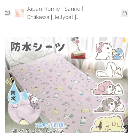
Japan Homie | Sanrio |
Chiikawa | Jellycat |
Mofusand | 日本卡通精品