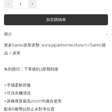
−
+
加至購物車
簡介
−
更多Sanrio床單床墊: www.japanhomie.store/c/Sanrio貨
品 / 床單

🛬到貨日：下單後約3星期到港

⭐手感柔軟舒服

⭐可洗衣機清洗

⭐床褥厚度最高20cm均適合使用

配有6條帶以防止未對準位置
