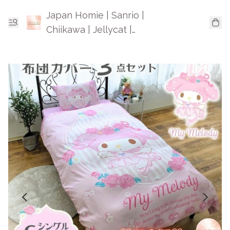
Japan Homie | Sanrio |
Chiikawa | Jellycat |
Mofusand | 日本卡通精品