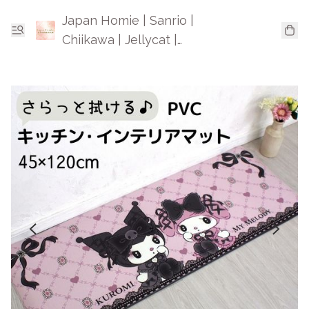
Japan Homie | Sanrio |
Chiikawa | Jellycat |
Mofusand | 日本卡通精品