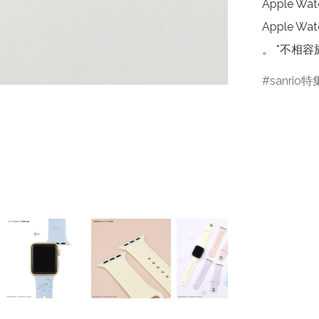
Apple Wa
Apple Wat
。 *不相容於 
sanrio特