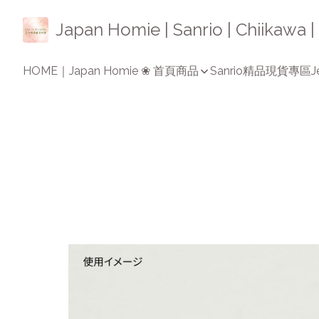
Japan Homie | Sanrio | Chiikaw
HOME｜Japan Homie ❀ 首頁
商品
Sanrio精品
現貨專區
J