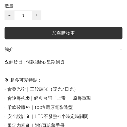
數量
−
+
加至購物車
簡介
−
🛬到貨日 : 付款後約3星期到貨

🌟 超多可愛特點：

▫️ 會發光💡｜三段調光（暖光/日光）

▫️ 會說聲抱👽｜經典台詞「上帝...」原聲重現

▫️ 柔軟矽膠🤏｜100%還原電影造型

▫️ 安全設計🔋｜LED不發熱+1小時定時關閉

▫️ 限定內容📘｜附8頁珍藏手冊
