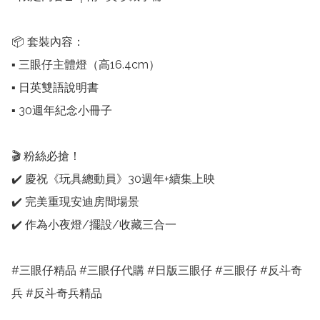
📦 套裝內容：

▪️ 三眼仔主體燈（高16.4cm）

▪️ 日英雙語說明書

▪️ 30週年紀念小冊子

🎬 粉絲必搶！

✔️ 慶祝《玩具總動員》30週年+續集上映

✔️ 完美重現安迪房間場景

✔️ 作為小夜燈/擺設/收藏三合一

#三眼仔精品 #三眼仔代購 #日版三眼仔 #三眼仔 #反斗奇
兵 #反斗奇兵精品