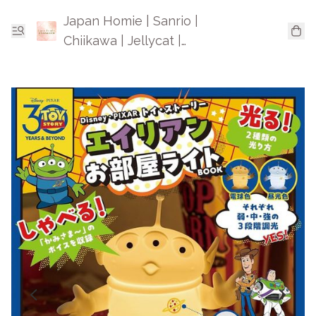
Japan Homie | Sanrio |
Chiikawa | Jellycat |
Mofusand | 日本卡通精品