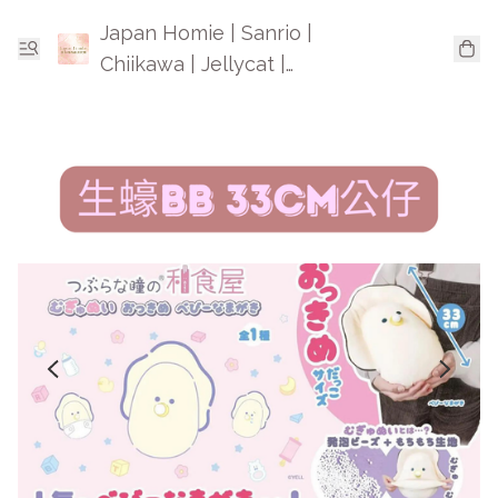
Japan Homie | Sanrio |
Chiikawa | Jellycat |
Mofusand | 日本卡通精品