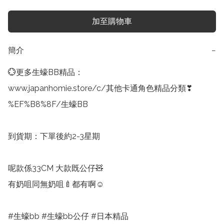
加至購物車
簡介
−
💮更多生蠔BB精品：

www.japanhomie.store/c/其他卡通角色精品分類❣
%EF%B8%8F/生蠔BB

到貨期：下單後約2-3星期

呢款係33CM 大款既公仔🧸

有奶咀同無奶咀🍼都有啊☺️

#生蠔bb #生蠔bb公仔 #日本精品