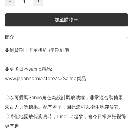
−
+
加至購物車
簡介
−
🛑到貨期：下單後約3星期到港

🛑更多日本sanrio精品:

www.japanhomie.store/c/Sanrio貨品

◇以可愛既Sanrio角色為設計既玻璃罐，非常適合裝糖果、
朱古力力等糖果。配有蓋子，因此您可以衛生地存放它。

◇將佢地擺放係廚房時，Line Up起黎，會令日常烹飪變得
更有趣
