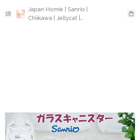
Japan Homie | Sanrio |
Chiikawa | Jellycat |
Mofusand | 日本卡通精品