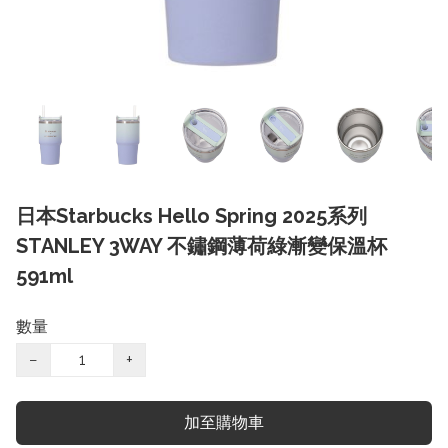
日本Starbucks Hello Spring 2025系列
STANLEY 3WAY 不鏽鋼薄荷綠漸變保溫杯
591ml
數量
−
+
加至購物車