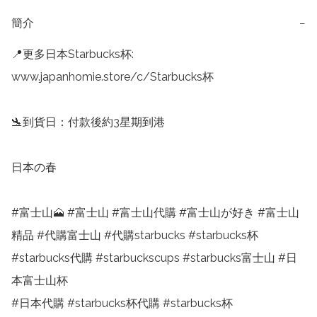
簡介
−
📍更多日本Starbucks杯:

www.japanhomie.store/c/Starbucks杯

🛬到貨日：付款後約3星期到港

日本の春

#富士山🗻 #富士山 #富士山代購 #富士山が好き #富士山
精品 #代購富士山 #代購starbucks #starbucks杯 
#starbucks代購 #starbuckscups #starbucks富士山 #日
本富士山杯

#日本代購 #starbucks杯代購 #starbucks杯 