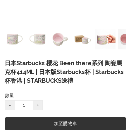
日本Starbucks 櫻花 Been there系列 陶瓷馬
克杯414ML | 日本版Starbucks杯 | Starbucks
杯香港 | STARBUCKS送禮
數量
−
+
加至購物車