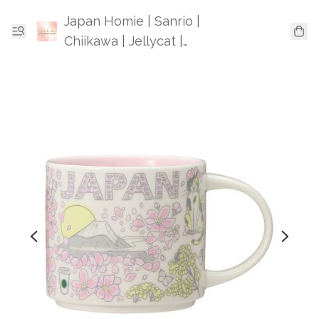
Japan Homie | Sanrio |
Chiikawa | Jellycat |
Mofusand | 日本卡通精品