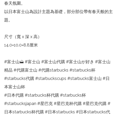
春天氛圍。

以日本富士山為設計主題為基礎，部分部位帶有春天般的主
題。

尺寸（寬 x 深 x 高）

14.0×10.0×8.8厘米

#富士山🗻 #富士山 #富士山代購 #富士山が好き #富士山
精品 #代購富士山 #代購starbucks #starbucks杯 
#starbucks代購 #starbuckscups #starbucks富士山 #日
本富士山杯

#日本代購 #starbucks杯代購 #starbucks杯 
#starbucksjapan #星巴克 #星巴克杯代購 #星巴克代購 #
日本starbucks杯代購 #日本starbucks #日本starbucks代