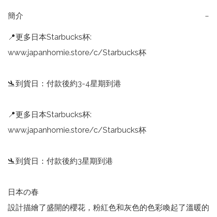
簡介
−
📍更多日本Starbucks杯:

www.japanhomie.store/c/Starbucks杯

🛬到貨日：付款後約3-4星期到港

📍更多日本Starbucks杯:

www.japanhomie.store/c/Starbucks杯

🛬到貨日：付款後約3星期到港

日本の春

設計描繪了盛開的櫻花，粉紅色和灰色的色彩喚起了溫暖的