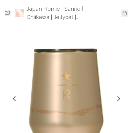
Japan Homie | Sanrio |
Chiikawa | Jellycat |
Mofusand | 日本卡通精品