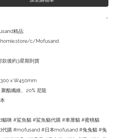
−
sand精品:

homie.store/c/Mofusand

 付款後約3星期到貨

00 x W450mm

 聚酯纖維、20% 尼龍

本

and貓咪 #鯊魚貓 #鯊魚貓代購 #車厘貓 #蜜桃貓 
nd代購 #mofusand #日本mofusand #兔兔貓 #兔