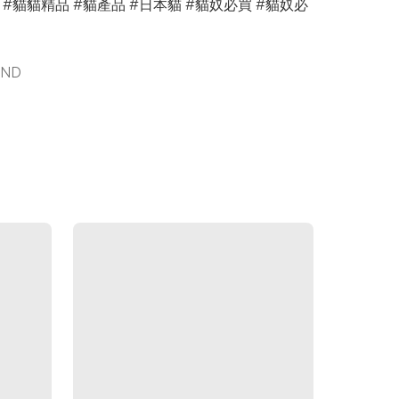
 #貓貓精品 #貓產品 #日本貓 #貓奴必買 #貓奴必
AND