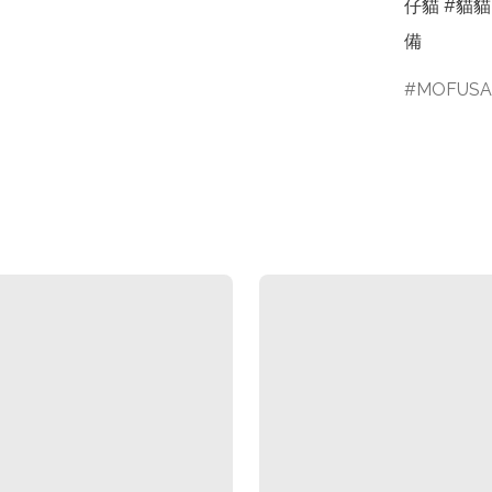
仔貓 #貓貓
備
MOFUS