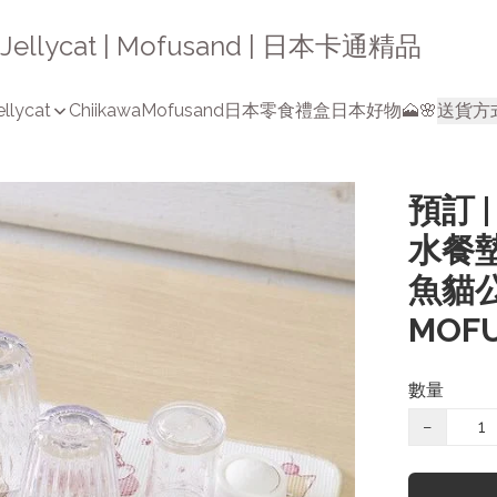
a | Jellycat | Mofusand | 日本卡通精品
ellycat
Chiikawa
Mofusand
日本零食禮盒
日本好物🗻🌸
送貨方
預訂 |
水餐墊 
魚貓公
MOF
數量
−