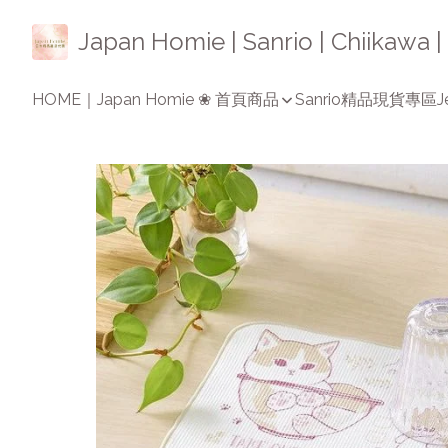
Japan Homie | Sanrio | Chiikaw
HOME｜Japan Homie ❀ 首頁
商品
Sanrio精品
現貨專區
J