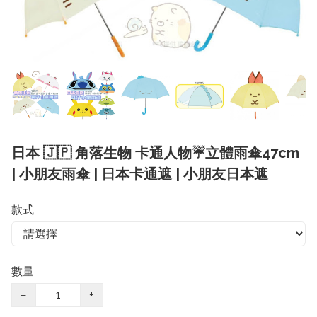
日本 🇯🇵 角落生物 卡通人物☔️立體雨傘47cm
| 小朋友雨傘 | 日本卡通遮 | 小朋友日本遮
款式
數量
−
+