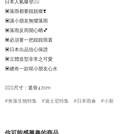
日本人氣爆登😮‍💨

💟落雨都要靚靚㗎❣️

💟讓小朋友無懼落雨

💟落雨反而開心晒💕

💟必須要一把靚靚雨遮

💟日本出品信心保證

💟立體造型非常之可愛

💟總有一款啱小朋友心水

💁🏻‍♀️尺寸：遮骨47cm
角落生物特集
迪士尼特集
日本雨傘
小新
你可能感興趣的商品