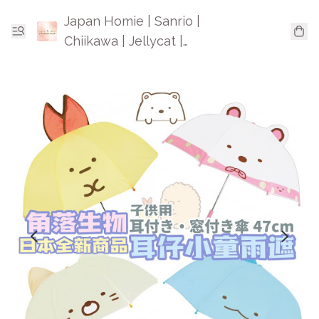
Japan Homie | Sanrio |
Chiikawa | Jellycat |
Mofusand | 日本卡通精品