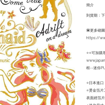
簡介
到貨期：下
💟更多砌圖
https://w
⭐⭐可加購
www.jap
框--迷你PU
⭐日本進口

⭐燙金箔片
表面經箔片