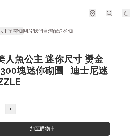
式
下單需知
關於我們
台灣配送須知
美人魚公主 迷你尺寸 燙金
| 300塊迷你砌圖 | 迪士尼迷
ZZLE
+
加至購物車