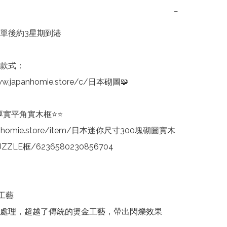
−
單後約3星期到港

款式：

ww.japanhomie.store/c/日本砌圖🧩

厚實平角實木框⭐⭐

anhomie.store/item/日本迷你尺寸300塊砌圖實木
ZZLE框/6236580230856704

工藝

處理，超越了傳統的燙金工藝，帶出閃爍效果
