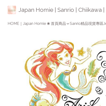
Japan Homie | Sanrio | Chiikaw
HOME｜Japan Homie ❀ 首頁
商品
Sanrio精品
現貨專區
J