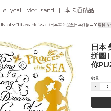
a | Jellycat | Mofusand | 日本卡通精品
ellycat
Chiikawa
Mofusand
日本零食禮盒
日本好物🗻🌸
送貨方
日本 
拼圖 
你PU
數量
−