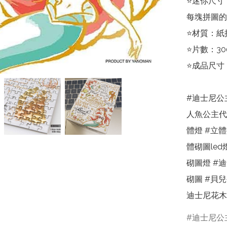
⭐迷你尺寸

每塊拼圖的
⭐材質：紙
⭐片數：300
⭐成品尺寸：16.
#迪士尼公主
人魚公主代購 
體燈 #立體
體砌圖led
砌圖燈 #迪
砌圖 #貝
迪士尼花木
迪士尼公