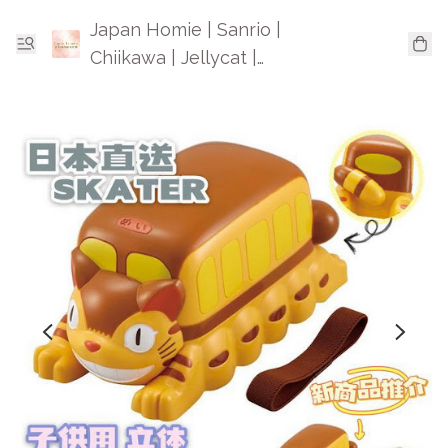
Japan Homie | Sanrio |
Chiikawa | Jellycat |
Mofusand | 日本卡通精品