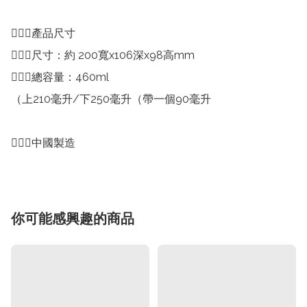
💁🏻‍♀️產品尺寸

💁🏻‍♀️尺寸：約 200寬x106深x98高mm

💁🏻‍♀️總容量：460ml

（上210毫升/下250毫升（帶一個90毫升

💁🏻‍♀️中國製造
你可能感興趣的商品