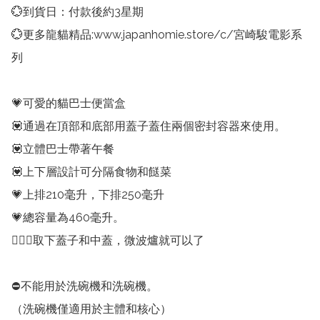
💮到貨日：付款後約3星期

💮更多龍貓精品:www.japanhomie.store/c/宮崎駿電影系
列

💗可愛的貓巴士便當盒

💟通過在頂部和底部用蓋子蓋住兩個密封容器來使用。

💟立體巴士帶著午餐

💟上下層設計可分隔食物和餸菜

💗上排210毫升，下排250毫升

💗總容量為460毫升。

💁🏻‍♀️取下蓋子和中蓋，微波爐就可以了

⛔️不能用於洗碗機和洗碗機。

（洗碗機僅適用於主體和核心）
