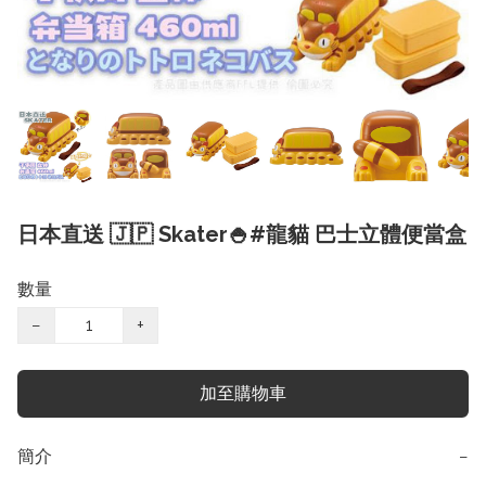
日本直送 🇯🇵 Skater🍚#龍貓 巴士立體便當盒
數量
−
+
加至購物車
簡介
−