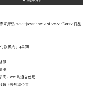
−
床單床墊: www.japanhomie.store/c/Sanrio貨品 
付款後約3-4星期

舒服

清洗

最高20cm均適合使用

以防止未對準位置
