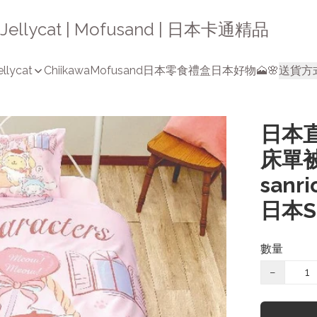
a | Jellycat | Mofusand | 日本卡通精品
ellycat
Chiikawa
Mofusand
日本零食禮盒
日本好物🗻🌸
送貨方
日本直送
床單被
sanr
日本S
數量
−