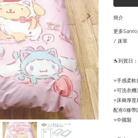
簡介
更多Sanrio
/ 床單

🛬到貨日：
⭐手感柔軟
⭐可洗衣機
⭐床褥厚度
配有6條帶
⭐中國製
