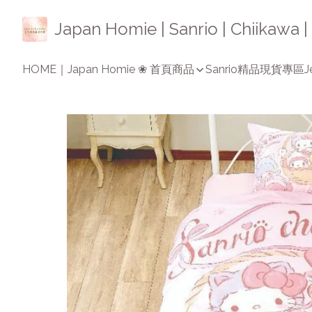
Japan Homie | Sanrio | Chiikaw
HOME｜Japan Homie ❀ 首頁
商品
Sanrio精品
現貨專區
J