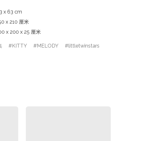
x 63 cm

 x 210 厘米

 x 200 x 25 厘米
集
KITTY
MELODY
littletwinstars