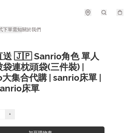
式
下單需知
關於我們
 🇯🇵 Sanrio角色 單人
袋連枕頭袋(三件裝) |
io大集合代購 | sanrio床單 |
anrio床單
+
加至購物車