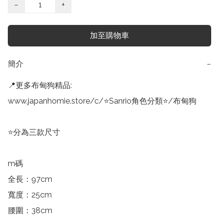
−
+
加至購物車
簡介
−
📍更多布甸狗精品:

www.japanhomie.store/c/⭐Sanrio角色分類⭐/布甸狗

⭐分為三款尺寸

m碼

全長：97cm

寬度：25cm

腰圍：38cm
