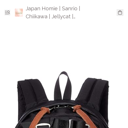
Japan Homie | Sanrio |
Chiikawa | Jellycat |
Mofusand | 日本卡通精品