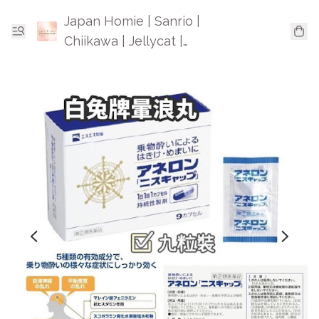
Japan Homie | Sanrio |
Chiikawa | Jellycat |
Mofusand | 日本卡通精品