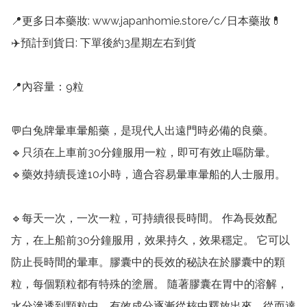
📍更多日本藥妝: www.japanhomie.store/c/日本藥妝💊

✈️預計到貨日: 下單後約3星期左右到貨

📍內容量：9粒

💬白兔牌暈車暈船藥，是現代人出遠門時必備的良藥。

🔹️只須在上車前30分鐘服用一粒，即可有效止嘔防暈。

🔹️藥效持續長達10小時，適合容易暈車暈船的人士服用。

🔹每天一次，一次一粒，可持續很長時間。 作為長效配
方，在上船前30分鐘服用，效果持久，效果穩定。 它可以
防止長時間的暈車。膠囊中的長效的秘訣在於膠囊中的顆
粒，每個顆粒都有特殊的塗層。 隨著膠囊在胃中的溶解，
水分滲透到顆粒中，有效成分逐漸從核中釋放出來，從而達