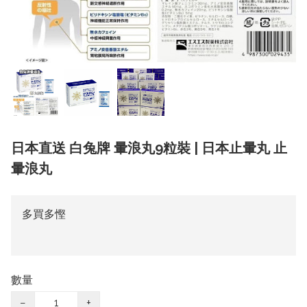
日本直送 白兔牌 暈浪丸9粒裝 | 日本止暈丸 止
暈浪丸
多買多慳
數量
−
+