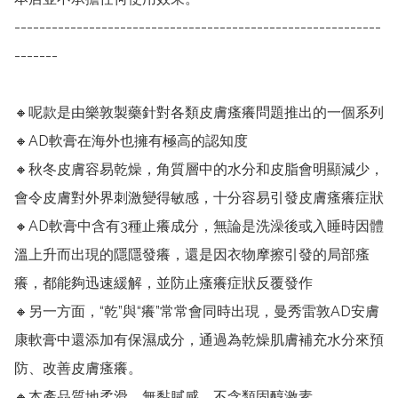
-----------------------------------------------------------
-------

🔸呢款是由樂敦製藥針對各類皮膚瘙癢問題推出的一個系列

🔸AD軟膏在海外也擁有極高的認知度

🔸秋冬皮膚容易乾燥，角質層中的水分和皮脂會明顯減少，
會令皮膚對外界刺激變得敏感，十分容易引發皮膚瘙癢症狀

🔸AD軟膏中含有3種止癢成分，無論是洗澡後或入睡時因體
溫上升而出現的隱隱發癢，還是因衣物摩擦引發的局部瘙
癢，都能夠迅速緩解，並防止瘙癢症狀反覆發作

🔸另一方面，“乾”與“癢”常常會同時出現，曼秀雷敦AD安膚
康軟膏中還添加有保濕成分，通過為乾燥肌膚補充水分來預
防、改善皮膚瘙癢。

🔸本產品質地柔滑，無黏膩感，不含類固醇激素。
