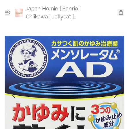
Japan Homie | Sanrio |
Chiikawa | Jellycat |
Mofusand | 日本卡通精品