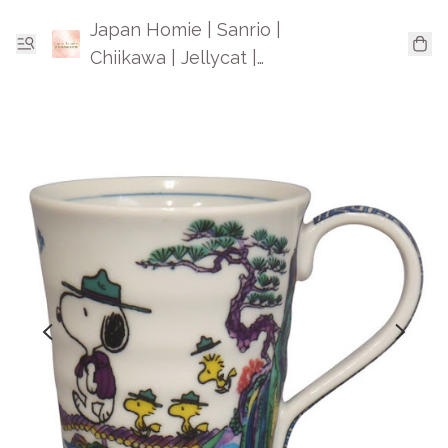
Japan Homie | Sanrio |
Chiikawa | Jellycat |
Mofusand | 日本卡通精品