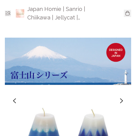
Japan Homie | Sanrio |
Chiikawa | Jellycat |
Mofusand | 日本卡通精品