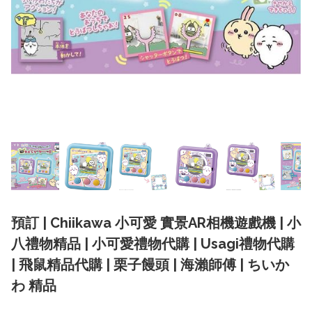
預訂 | Chiikawa 小可愛 實景AR相機遊戲機 | 小
八禮物精品 | 小可愛禮物代購 | Usagi禮物代購
| 飛鼠精品代購 | 栗子饅頭 | 海瀨師傅 | ちいか
わ 精品