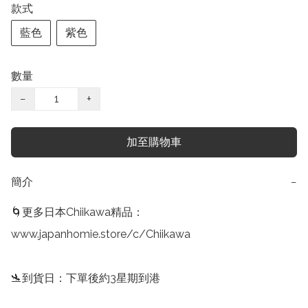
款式
藍色
紫色
數量
−
+
加至購物車
簡介
−
🌀更多日本Chiikawa精品：

www.japanhomie.store/c/Chiikawa

🛬到貨日：下單後約3星期到港
