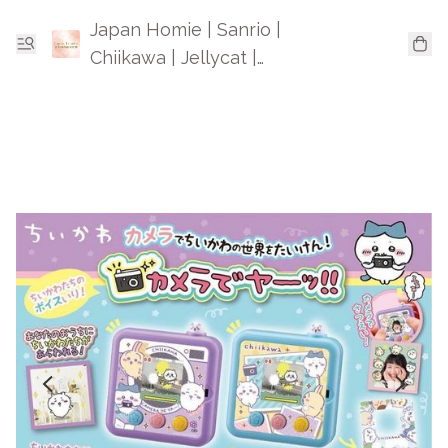
Japan Homie | Sanrio |
Chiikawa | Jellycat |
Mofusand | 日本卡通精品